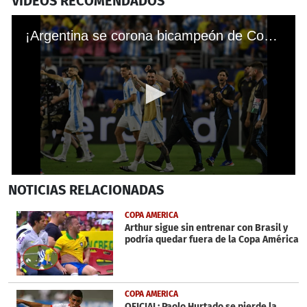
VIDEOS RECOMENDADOS
¡Argentina se corona bicampeón de Copa América derrotando a Colombia con golazo de Lautaro Martínez en Miami!
0
NOTICIAS
RELACIONADAS
seconds
of
2
COPA AMERICA
minutes,
Arthur sigue sin entrenar con Brasil y
48
podría quedar fuera de la Copa América
seconds
COPA AMERICA
OFICIAL: Paolo Hurtado se pierde la