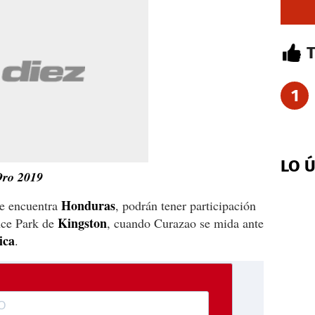
1
LO 
Oro 2019
Honduras
se encuentra
, podrán tener participación
Kingston
nce Park de
, cuando Curazao se mida ante
ica
.