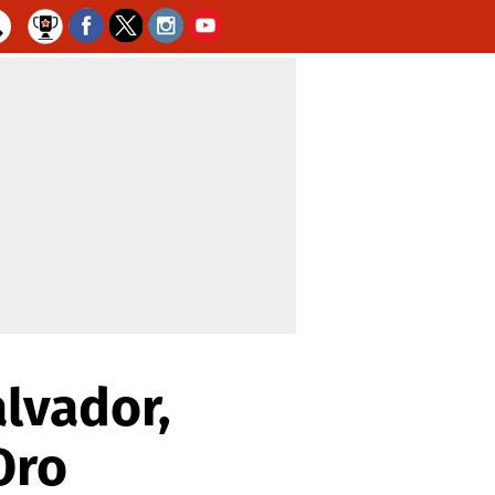
alvador,
Oro