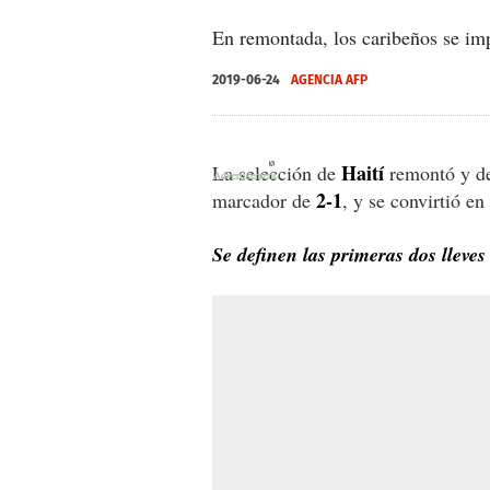
En remontada, los caribeños se imp
2019-06-24
AGENCIA AFP
X
X
X
Haití
La selección de
remontó y der
2-1
marcador de
, y se convirtió e
Se definen las primeras dos lleve