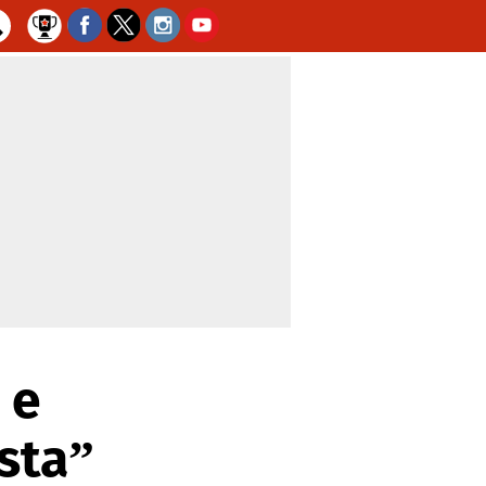
 e
sta”