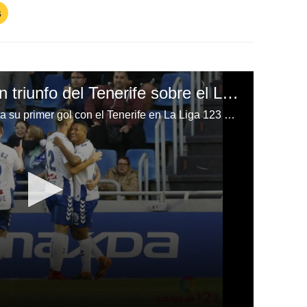
s
Bryan Acosta anota en triunfo del Tenerife sobre el Lorca y está cerca de los Playoffs
El hondureño Bryan Acosta anota su primer gol con el Tenerife en La Liga 123 de España, ante marcó en la Copa del Rey