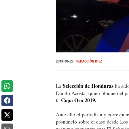
0
of
2019-06-23
REDACCIÓN DIEZ
3
minutes,
34
seconds
Volume
0%
Selección de Honduras
La
ha sido
Danilo Acosta, quien bloqueó el pr
Copa Oro 2019.
la
Ante ello el periodista y correspon
pronunció sobre el caso desde Los 
próximo encuentro ante El Salvado