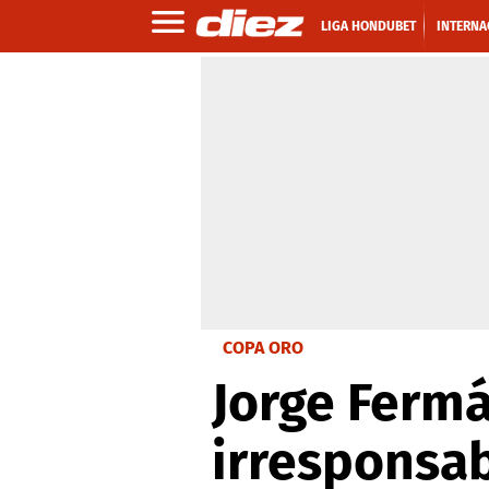
LIGA HONDUBET
INTERNA
COPA ORO
Jorge Fermán
irresponsab