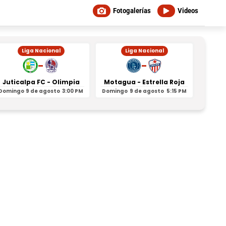
Fotogalerías
Videos
Liga Nacional
Liga Nacional
-
-
Juticalpa FC - Olimpia
Motagua - Estrella Roja
Indepe
Domingo
9 de agosto
3:00 PM
Domingo
9 de agosto
5:15 PM
Domin