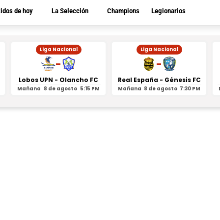
tidos de hoy
La Selección
Champions
Legionarios
Liga Nacional
Liga Nacional
-
-
Lobos UPN - Olancho FC
Real España - Génesis FC
Mañana
8 de agosto
5:15 PM
Mañana
8 de agosto
7:30 PM