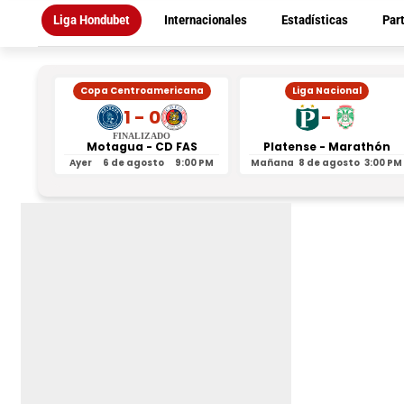
Liga Hondubet
Internacionales
Estadísticas
Par
Copa Centroamericana
Liga Nacional
1 - 0
-
FINALIZADO
Motagua - CD FAS
Platense - Marathón
Ayer
6 de agosto
9:00 PM
Mañana
8 de agosto
3:00 PM