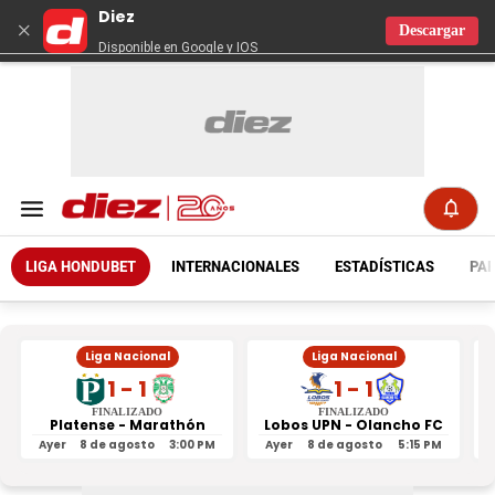
Diez
×
Descargar
Disponible en Google y IOS
LIGA HONDUBET
INTERNACIONALES
ESTADÍSTICAS
PAR
Liga Nacional
Liga Nacional
1 - 1
1 - 1
FINALIZADO
FINALIZADO
Platense - Marathón
Lobos UPN - Olancho FC
R
Ayer
8 de agosto
3:00 PM
Ayer
8 de agosto
5:15 PM