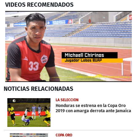
VIDEOS RECOMENDADOS
0
NOTICIAS
RELACIONADAS
seconds
of
2
LA SELECCIÓN
minutes,
Honduras se estrena en la Copa Oro
55
2019 con amarga derrota ante Jamaica
seconds
COPA ORO