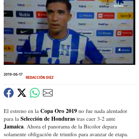
X
0
of
2019-06-17
1
REDACCIÓN DIEZ
minute,
7
seconds
Copa Oro 2019
El estreno en la
no fue nada alentador
Selección de Honduras
para la
tras caer 3-2 ante
Jamaica
. Ahora el panorama de la Bicolor depara
solamente obligación de triunfos para avanzar de etapa.