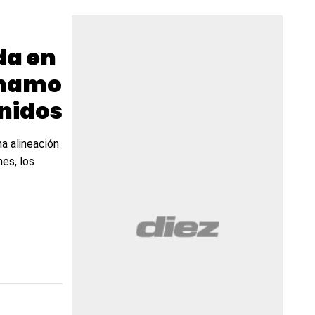
da en
ynamo
Unidos
na alineación
es, los