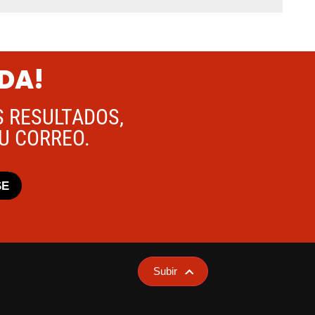
ADA!
S RESULTADOS,
TU CORREO.
SE
Subir