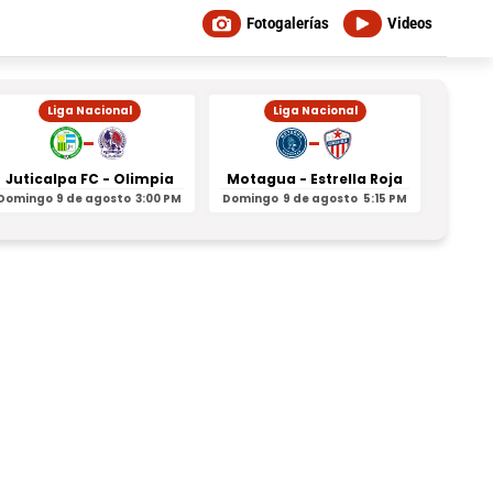
Fotogalerías
Videos
Liga Nacional
Liga Nacional
-
-
Juticalpa FC - Olimpia
Motagua - Estrella Roja
Indepe
Domingo
9 de agosto
3:00 PM
Domingo
9 de agosto
5:15 PM
Domin