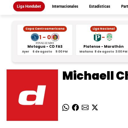
Liga Hondubet
Internacionales
Estadísticas
Par
Copa Centroamericana
Liga Nacional
1 - 0
-
FINALIZADO
Motagua - CD FAS
Platense - Marathón
Ayer
6 de agosto
9:00 PM
Mañana
8 de agosto
3:00 PM
Michaell C