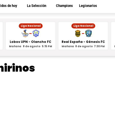
tidos de hoy
La Selección
Champions
Legionarios
Liga Nacional
Liga Nacional
-
-
Lobos UPN - Olancho FC
Real España - Génesis FC
Mañana
8 de agosto
5:15 PM
Mañana
8 de agosto
7:30 PM
hirinos