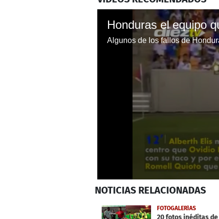
0
NOTICIAS
RELACIONADAS
seconds
of
1
FOTOGALERÍAS
minute,
20 fotos inéditas de