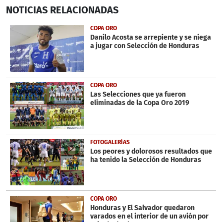
0
NOTICIAS
RELACIONADAS
seconds
of
1
COPA ORO
minute,
Danilo Acosta se arrepiente y se niega
24
a jugar con Selección de Honduras
seconds
COPA ORO
Las Selecciones que ya fueron
eliminadas de la Copa Oro 2019
FOTOGALERÍAS
Los peores y dolorosos resultados que
ha tenido la Selección de Honduras
COPA ORO
Honduras y El Salvador quedaron
varados en el interior de un avión por