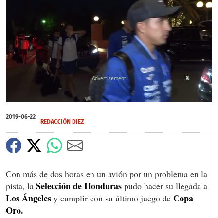
X
0
of
2019-06-22
53
REDACCIÓN DIEZ
seconds
Con más de dos horas en un avión por un problema en la
Selección de Honduras
pista, la
pudo hacer su llegada a
Los Ángeles
Copa
y cumplir con su último juego de
Oro.