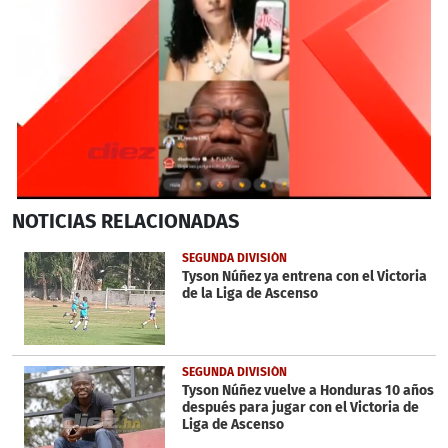
0
NOTICIAS
RELACIONADAS
seconds
of
4
SEGUNDA DIVISIÓN
minutes,
Tyson Núñez ya entrena con el Victoria
16
de la Liga de Ascenso
seconds
SEGUNDA DIVISIÓN
Tyson Núñez vuelve a Honduras 10 años
después para jugar con el Victoria de
Liga de Ascenso