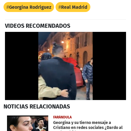
Georgina Rodríguez
Real Madrid
VIDEOS RECOMENDADOS
0
NOTICIAS
RELACIONADAS
seconds
of
42
FARÁNDULA
seconds
Georgina y su tierno mensaje a
Cristiano en redes sociales ¿Dardo al