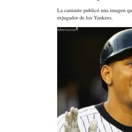
La cantante publicó una imagen que
exjugador de los Yankees.
X
X