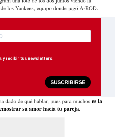
gram una foto de los dos juntos viendo la
go de los Yankees, equipo donde jugó A-ROD.
 y recibir tus newsletters.
SUSCRIBIRSE
es la
 ha dado de qué hablar, pues para muchos
emostrar su amor hacia tu pareja.