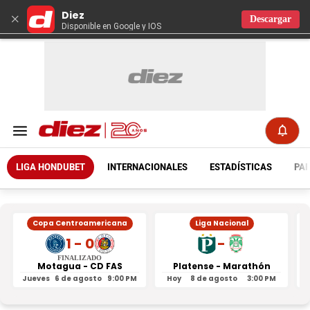
Diez
×
Descargar
Disponible en Google y IOS
LIGA HONDUBET
INTERNACIONALES
ESTADÍSTICAS
PAR
Copa Centroamericana
Liga Nacional
1 - 0
-
FINALIZADO
Motagua - CD FAS
Platense - Marathón
Jueves
6 de agosto
9:00 PM
Hoy
8 de agosto
3:00 PM