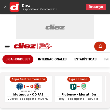
Diez
×
Descargar
Disponible en Google y IOS
LIGA HONDUBET
INTERNACIONALES
ESTADÍSTICAS
PAR
Copa Centroamericana
Liga Nacional
1 - 0
-
FINALIZADO
Motagua - CD FAS
Platense - Marathón
Jueves
6 de agosto
9:00 PM
Hoy
8 de agosto
3:00 PM