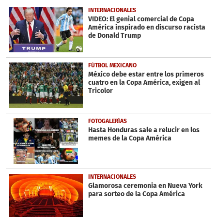
of
9
INTERNACIONALES
minutes,
VIDEO: El genial comercial de Copa
35
América inspirado en discurso racista
seconds
de Donald Trump
FÚTBOL MEXICANO
México debe estar entre los primeros
cuatro en la Copa América, exigen al
Tricolor
FOTOGALERÍAS
Hasta Honduras sale a relucir en los
memes de la Copa América
INTERNACIONALES
Glamorosa ceremonia en Nueva York
para sorteo de la Copa América