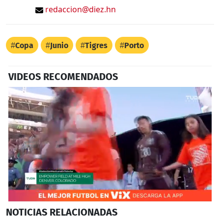
redaccion@diez.hn
Copa
Junio
Tigres
Porto
VIDEOS RECOMENDADOS
0
NOTICIAS
RELACIONADAS
seconds