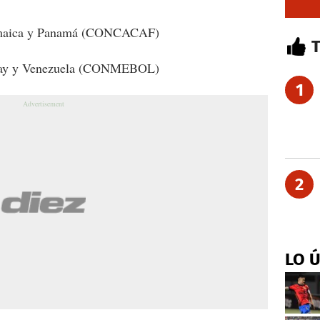
Jamaica y Panamá (CONCACAF)
guay y Venezuela (CONMEBOL)
1
2
LO 