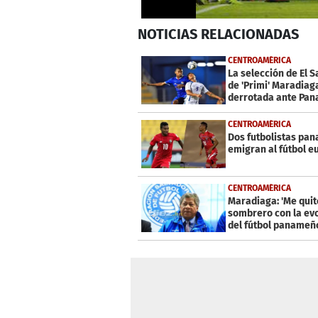
0
NOTICIAS
RELACIONADAS
seconds
of
0
CENTROAMÉRICA
seconds
Volume
La selección de El 
0%
de 'Primi' Maradiag
derrotada ante Pa
CENTROAMÉRICA
Dos futbolistas pa
emigran al fútbol e
CENTROAMÉRICA
Maradiaga: 'Me quit
sombrero con la ev
del fútbol panameñ