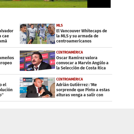
MLS
Salvador
El Vancouver Whitecaps de
a cae
la MLS y su armada de
namá
centroamericanos
CENTROAMÉRICA
nameños
Oscar Ramírez valora
uropeo
convocar a Marvin Angúlo a
la Selección de Costa Rica
CENTROAMÉRICA
o el
Adrián Gutiérrez : 'Me
olución
sorprende que Pinto a estas
o”
alturas venga a salir con
este tema”