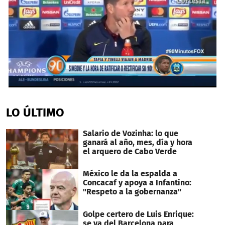
0
seconds
of
LO ÚLTIMO
44
seconds
Salario de Vozinha: lo que
ganará al año, mes, día y hora
el arquero de Cabo Verde
México le da la espalda a
Concacaf y apoya a Infantino:
"Respeto a la gobernanza"
Golpe certero de Luis Enrique:
se va del Barcelona para