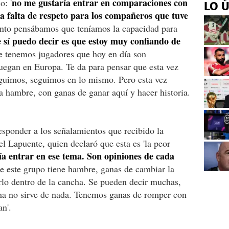
no me gustaría entrar en comparaciones con
o: '
LO 
na falta de respeto para los compañeros que tuve
to pensábamos que teníamos la capacidad para
 sí puedo decir es que estoy muy confiando de
ue tenemos jugadores que hoy en día son
uegan en Europa. Te da para pensar que esta vez
eguimos, seguimos en lo mismo. Pero esta vez
 hambre, con ganas de ganar aquí y hacer historia.
responder a los señalamientos que recibido la
l Lapuente, quien declaró que esta es 'la peor
a entrar en ese tema. Son opiniones de cada
e este grupo tiene hambre, ganas de cambiar la
arlo dentro de la cancha. Se pueden decir muchas,
cha no sirve de nada. Tenemos ganas de romper con
an'.