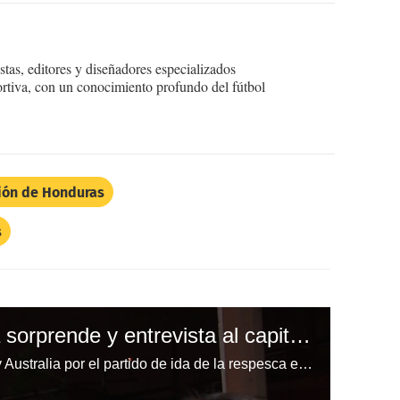
tas, editores y diseñadores especializados
ortiva, con un conocimiento profundo del fútbol
ión de Honduras
s
Aficionada hondureña sorprende y entrevista al capitán Maynor Figueroa
Tras el empate entre Honduras y Australia por el partido de ida de la respesca en el estadio Olímpico Metropolitano, una aficionada hondureña se apoderó del micrófono de DIEZ para vivir unos momentos como periodista.