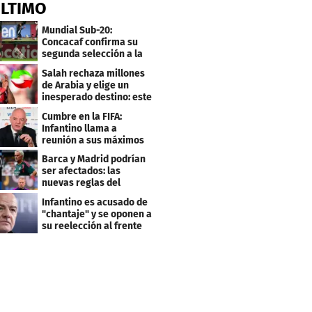
ÚLTIMO
Mundial Sub-20:
Concacaf confirma su
segunda selección a la
Copa del Mundo 2027
Salah rechaza millones
de Arabia y elige un
inesperado destino: este
será su club
Cumbre en la FIFA:
Infantino llama a
reunión a sus máximos
dirigentes
Barca y Madrid podrían
ser afectados: las
nuevas reglas del
arbitraje en LaLiga
Infantino es acusado de
"chantaje" y se oponen a
su reelección al frente
de la FIFA