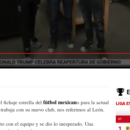
fútbol mexican
l fichaje estrella del
o para la actual
LIGA 
trabaja con su nuevo club, nos referimos al León.
to con el equipo y se dio lo inesperado. Una