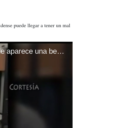
idense puede llegar a tener un mal
¡Polémica! La foto de jugadores del León con Donovan donde aparece una bebida alcohólica