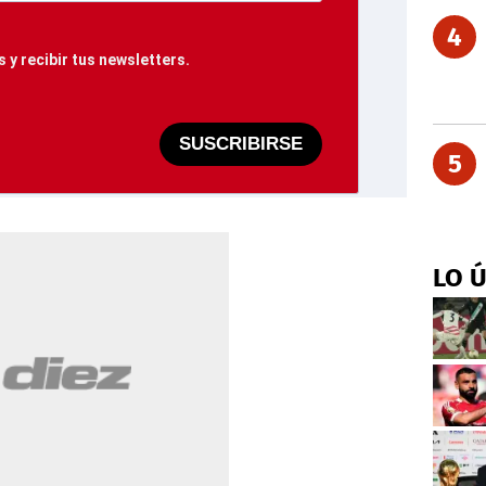
4
 y recibir tus newsletters.
SUSCRIBIRSE
5
LO 