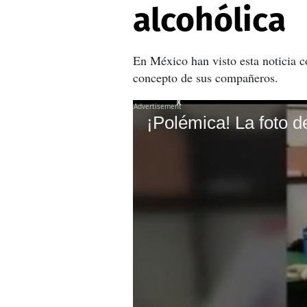
alcohólica
En México han visto esta noticia c
concepto de sus compañeros.
X
X
X