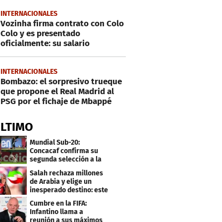
INTERNACIONALES
Vozinha firma contrato con Colo
Colo y es presentado
oficialmente: su salario
INTERNACIONALES
Bombazo: el sorpresivo trueque
que propone el Real Madrid al
PSG por el fichaje de Mbappé
ÚLTIMO
Mundial Sub-20:
Concacaf confirma su
segunda selección a la
Copa del Mundo 2027
Salah rechaza millones
de Arabia y elige un
inesperado destino: este
será su club
Cumbre en la FIFA:
Infantino llama a
reunión a sus máximos