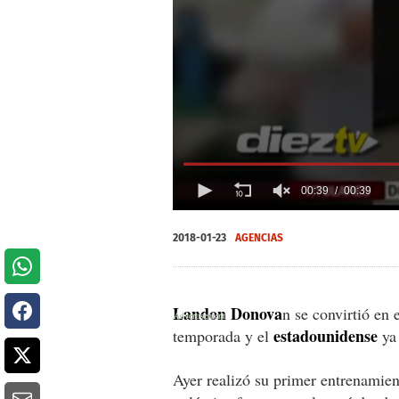
00:39
00:39
0
seconds
2018-01-23
AGENCIAS
of
39
seconds
Volume
0%
Landon Donova
n se convirtió en e
estadounidense
temporada y el
ya 
Ayer realizó su primer entrenamien