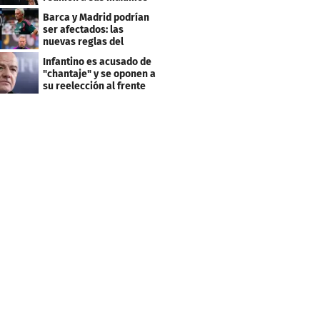
dirigentes
Barca y Madrid podrían
ser afectados: las
nuevas reglas del
arbitraje en LaLiga
Infantino es acusado de
"chantaje" y se oponen a
su reelección al frente
de la FIFA