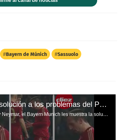
irme al canal de noticias
Bayern de Múnich
Sassuolo
El Bayern Munich da solución a los problemas del PSG
Entre los problemas de Cavani y Neymar, el Bayern Munich les muestra la solución.