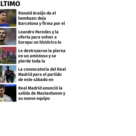
ÚLTIMO
Ronald Araújo da el
bombazo: deja
Barcelona y firma por el
club menos pensado
Leandro Paredes y la
oferta para volver a
Europa: un histórico lo
quiere comprar
Le destrozaron la pierna
en un amistoso y se
pierde toda la
temporada en LaLiga
La convocatoria del Real
Madrid para el partido
de este sábado en
Budapest
Real Madrid anunció la
salida de Mastantuono y
su nuevo equipo