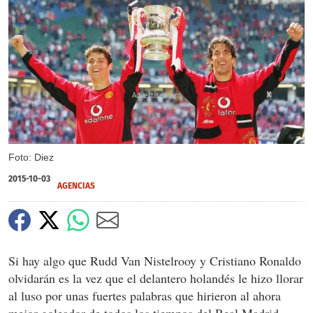
X
X
X
Foto: Diez
2015-10-03
AGENCIAS
Si hay algo que Rudd Van Nistelrooy y Cristiano Ronaldo
olvidarán es la vez que el delantero holandés le hizo llorar
al luso por unas fuertes palabras que hirieron al ahora
mejor goleador de todos los tiempos del Real Madrid.