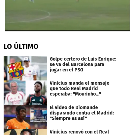
0
seconds
of
LO ÚLTIMO
1
minute,
30
Golpe certero de Luis Enrique:
seconds
se va del Barcelona para
jugar en el PSG
Vinicius manda el mensaje
que todo Real Madrid
esperaba: "Mourinho..."
El video de Diomande
disparando contra el Madrid:
"Siempre es así"
Vinicius renovó con el Real