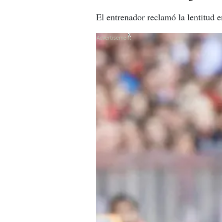
El entrenador reclamó la lentitud e
X
X