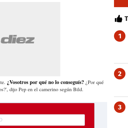
1
2
¿Vosotros por qué no lo conseguís?
nte.
¿Por qué
os?', dijo Pep en el camerino según Bild.
3