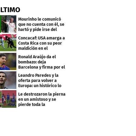
ÚLTIMO
Mourinho le comunicó
que no cuenta con él, se
hartó y pide irse del
Real Madrid
Concacaf: USA amarga a
Costa Rica con su peor
maldición en el
premundial Sub-20
Ronald Araújo da el
bombazo: deja
Barcelona y firma por el
club menos pensado
Leandro Paredes y la
oferta para volver a
Europa: un histórico lo
quiere comprar
Le destrozaron la pierna
en un amistoso y se
pierde toda la
temporada en LaLiga