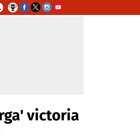
ga' victoria
e