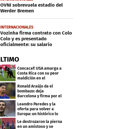
OVNI sobrevuela estadio del
Werder Bremen
INTERNACIONALES
Vozinha firma contrato con Colo
Colo y es presentado
oficialmente: su salario
ÚLTIMO
Concacaf: USA amarga a
Costa Rica con su peor
maldición en el
premundial Sub-20
Ronald Araújo da el
bombazo: deja
Barcelona y firma por el
club menos pensado
Leandro Paredes y la
oferta para volver a
Europa: un histórico lo
quiere comprar
Le destrozaron la pierna
en un amistoso y se