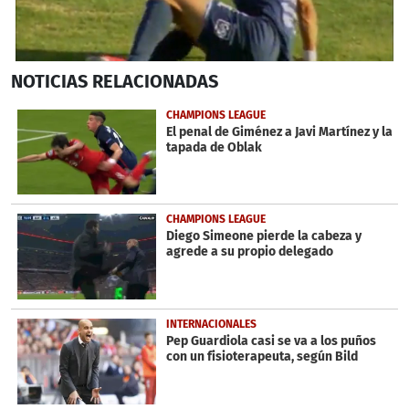
0
NOTICIAS
RELACIONADAS
seconds
of
41
CHAMPIONS LEAGUE
seconds
El penal de Giménez a Javi Martínez y la
tapada de Oblak
CHAMPIONS LEAGUE
Diego Simeone pierde la cabeza y
agrede a su propio delegado
INTERNACIONALES
Pep Guardiola casi se va a los puños
con un fisioterapeuta, según Bild