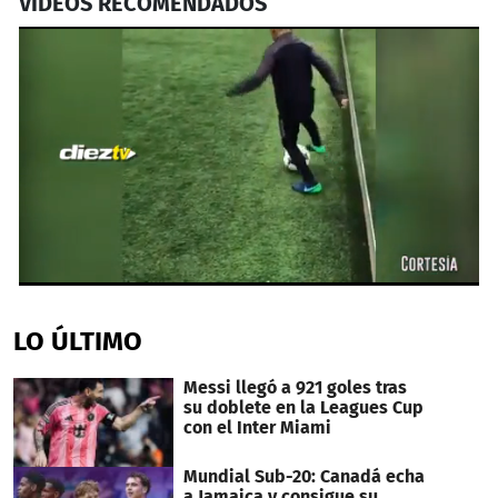
VIDEOS RECOMENDADOS
0
seconds
of
LO ÚLTIMO
48
seconds
Messi llegó a 921 goles tras
su doblete en la Leagues Cup
con el Inter Miami
Mundial Sub-20: Canadá echa
a Jamaica y consigue su