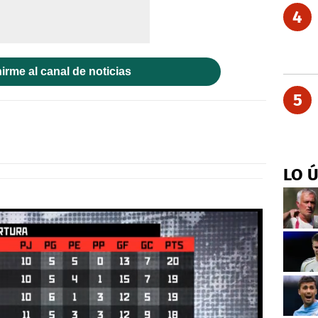
4
irme al canal de noticias
5
LO 