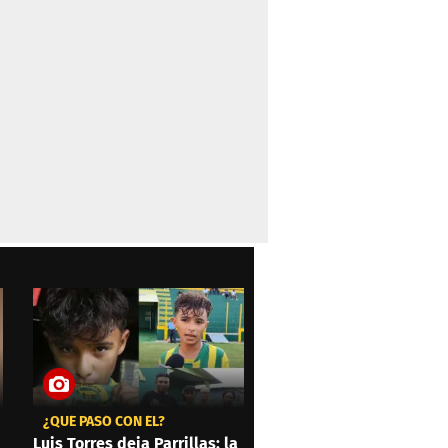
¿QUÉ PASÓ CON ÉL?
Luis Torres deja Parrillas: la