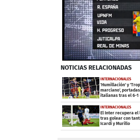
0
NOTICIAS
RELACIONADAS
seconds
of
19
INTERNACIONALES
seconds
Volume
'Humillación' y 'Tro
0%
marciano', portadas
italianas tras el 6-1
Barcelona
INTERNACIONALES
El Inter recupera el
tras golear con tan
Icardi y Murillo