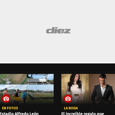
EN FOTOS
LA BODA
Estadio Alfredo León
El increíble regalo que