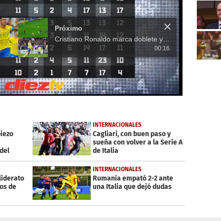
Próximo
​Cristiano Ronaldo marca doblete y llega a 923 goles: hunde más a Messi en la tabla de máximos goleadores de la historia
00:16
INTERNACIONALES
piezo
Cagliari, con buen paso y
sueña con volver a la Serie A
 del
de Italia
INTERNACIONALES
 liderato
Rumanía empató 2-2 ante
tos de
una Italia que dejó dudas