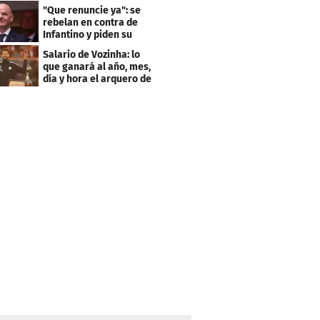
pide el City
"Que renuncie ya": se
rebelan en contra de
Infantino y piden su
salida de la FIFA
Salario de Vozinha: lo
que ganará al año, mes,
día y hora el arquero de
Cabo Verde