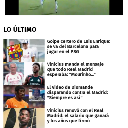
0
seconds
of
LO ÚLTIMO
2
minutes,
7
Golpe certero de Luis Enrique:
seconds
se va del Barcelona para
jugar en el PSG
Vinicius manda el mensaje
que todo Real Madrid
esperaba: "Mourinho..."
El video de Diomande
disparando contra el Madrid:
"Siempre es así"
Vinicius renovó con el Real
Madrid: el salario que ganará
y los años que firmó