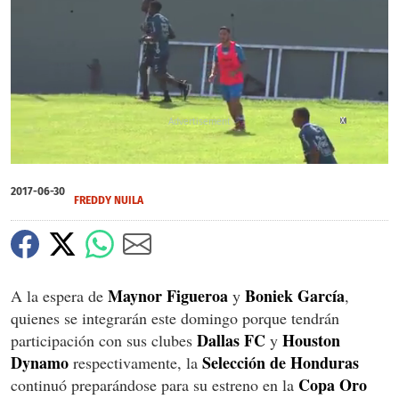
X
X
0
seconds
2017-06-30
of
FREDDY NUILA
0
seconds
Maynor Figueroa
Boniek García
A la espera de
y
,
quienes se integrarán este domingo porque tendrán
Dallas FC
Houston
participación con sus clubes
y
Dynamo
Selección de Honduras
respectivamente, la
Copa Oro
continuó preparándose para su estreno en la