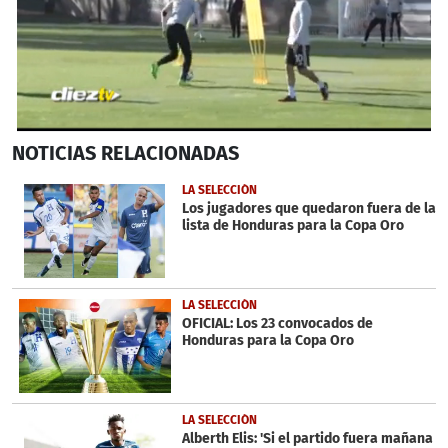
0
NOTICIAS
RELACIONADAS
seconds
of
54
LA SELECCIÓN
seconds
Los jugadores que quedaron fuera de la
lista de Honduras para la Copa Oro
LA SELECCIÓN
OFICIAL: Los 23 convocados de
Honduras para la Copa Oro
LA SELECCIÓN
Alberth Elis: 'Si el partido fuera mañana