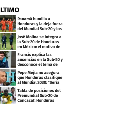
ÚLTIMO
Panamá humilla a
Honduras y la deja fuera
del Mundial Sub-20 y los
Juegos Olímpicos
José Molina se integra a
la Sub-20 de Honduras
en México: el motivo de
su viaje
Francis explica las
ausencias en la Sub-20 y
desconoce el tema de
los tiktokers
Pepe Mejía no asegura
que Honduras clasifique
al Mundial 2030: "Sería
mentir"
Tabla de posiciones del
Premundial Sub-20 de
Concacaf: Honduras
necesita un milagro