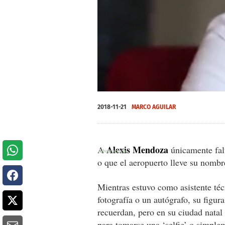
0
of
2018-11-21
MARCO AGUILAR
22
seconds
Volume
0%
Alexis Mendoza
A
únicamente fal
o que el aeropuerto lleve su nombr
Mientras estuvo como asistente té
fotografía o un autógrafo, su figur
recuerdan, pero en su ciudad natal
para tomarse una ‘selfie’ o simplem