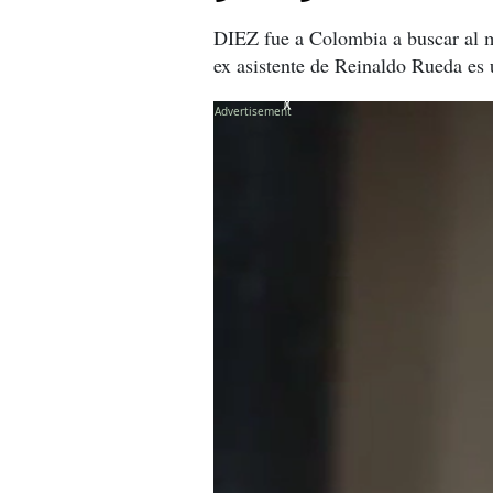
DIEZ fue a Colombia a buscar al m
ex asistente de Reinaldo Rueda es 
X
X
X