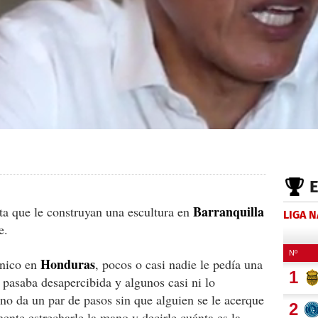
Barranquilla
ta que le construyan una escultura en
LIGA 
e.
Honduras
cnico en
, pocos o casi nadie le pedía una
a pasaba desapercibida y algunos casi ni lo
 no da un par de pasos sin que alguien se le acerque
ente estrecharle la mano y decirle cuánta es la