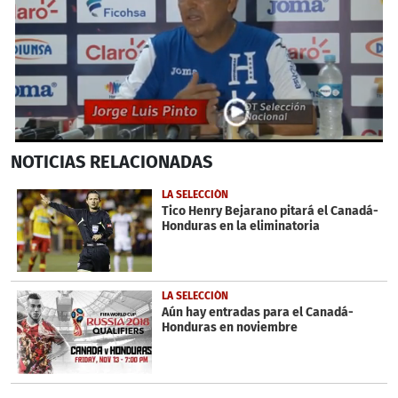
0
NOTICIAS
RELACIONADAS
seconds
of
3
LA SELECCIÓN
minutes,
Tico Henry Bejarano pitará el Canadá-
7
Honduras en la eliminatoria
seconds
LA SELECCIÓN
Aún hay entradas para el Canadá-
Honduras en noviembre