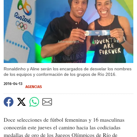
X
X
X
X
Ronaldinho y Aline serán los encargados de desvelar los nombres
de los equipos y conformación de los grupos de Río 2016.
2016-04-13
AGENCIAS
Doce selecciones de fútbol femeninas y 16 masculinas
conocerán este jueves el camino hacia las codiciadas
medallas de oro de los Juegos Olímpicos de Río de