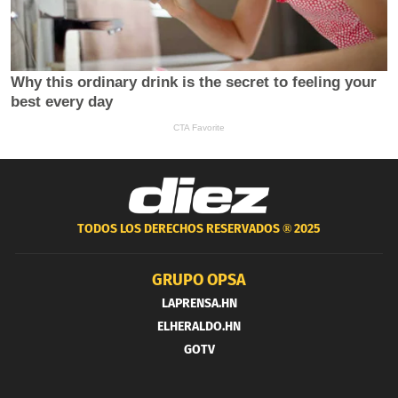
TODOS LOS DERECHOS RESERVADOS ®
2025
GRUPO OPSA
LAPRENSA.HN
ELHERALDO.HN
GOTV