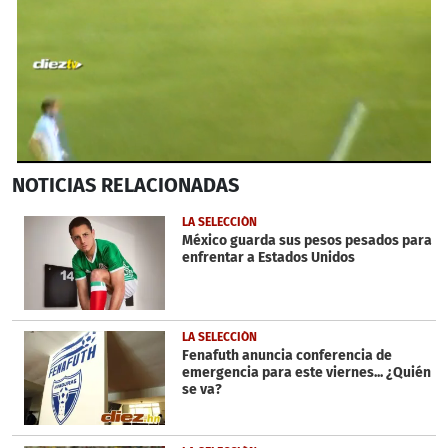
0
NOTICIAS
RELACIONADAS
seconds
of
1
LA SELECCIÓN
minute,
México guarda sus pesos pesados para
0
enfrentar a Estados Unidos
LA SELECCIÓN
Fenafuth anuncia conferencia de
emergencia para este viernes... ¿Quién
se va?