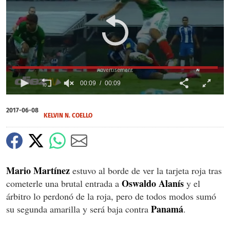
X
00:09
00:09
0
of
2017-06-08
9
KELVIN N. COELLO
seconds
Mario Martínez
estuvo al borde de ver la tarjeta roja tras
Oswaldo Alanís
cometerle una brutal entrada a
y el
árbitro lo perdonó de la roja, pero de todos modos sumó
Panamá
su segunda amarilla y será baja contra
.