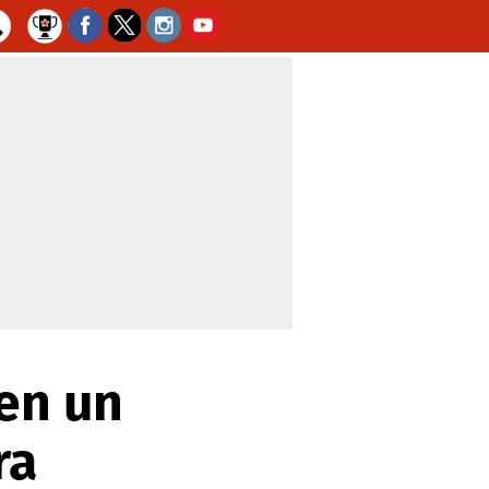
en un
ra