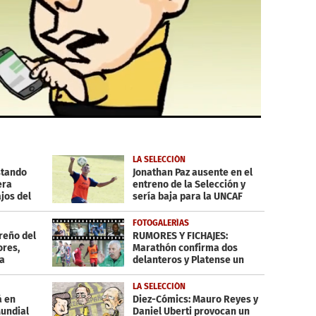
LA SELECCIÓN
stando
Jonathan Paz ausente en el
era
entreno de la Selección y
jos del
sería baja para la UNCAF
FOTOGALERÍAS
reño del
RUMORES Y FICHAJES:
ores,
Marathón confirma dos
ca
delanteros y Platense un
Argentino
LA SELECCIÓN
á en
Diez-Cómics: Mauro Reyes y
undial
Daniel Uberti provocan un