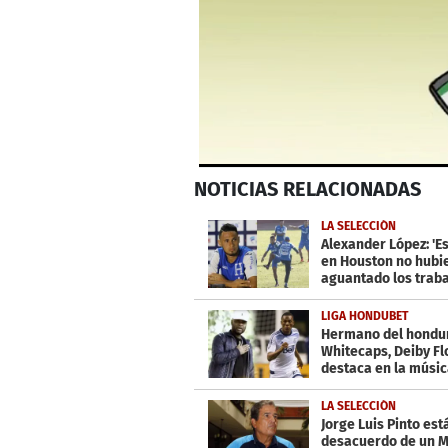
0
NOTICIAS
RELACIONADAS
seconds
of
2
LA SELECCIÓN
minutes,
Alexander López: 'E
43
en Houston no hubi
seconds
Volume
aguantado los traba
0%
profesor'
LIGA HONDUBET
Hermano del hondu
Whitecaps, Deiby Fl
destaca en la músi
LA SELECCIÓN
Jorge Luis Pinto est
desacuerdo de un M