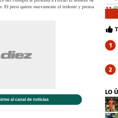
er. El presi quiere nuevamente el tridente y piensa
1
2
LO 
irme al canal de noticias