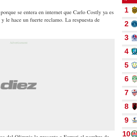
 porque se entera en internet que Carlo Costly ya es
 y le hace un fuerte reclamo. La respuesta de
ico del Olimpia le presenta a Ferrari el nombre de