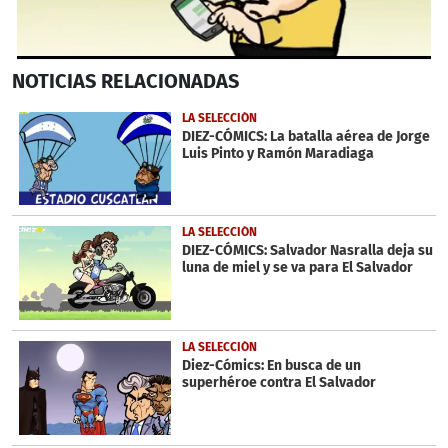
0
NOTICIAS
RELACIONADAS
seconds
of
2
LA SELECCIÓN
minutes,
DIEZ-CÓMICS: La batalla aérea de Jorge
43
Luis Pinto y Ramón Maradiaga
seconds
LA SELECCIÓN
DIEZ-CÓMICS: Salvador Nasralla deja su
luna de miel y se va para El Salvador
LA SELECCIÓN
Diez-Cómics: En busca de un
superhéroe contra El Salvador