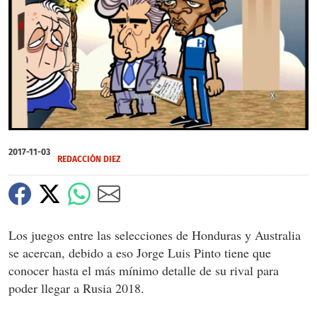
X
0
of
2017-11-03
4
REDACCIÓN DIEZ
minutes,
3
seconds
Los juegos entre las selecciones de Honduras y Australia
se acercan, debido a eso Jorge Luis Pinto tiene que
conocer hasta el más mínimo detalle de su rival para
poder llegar a Rusia 2018.