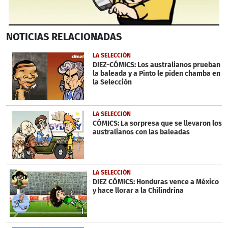
0
NOTICIAS
RELACIONADAS
seconds
of
2
LA SELECCIÓN
minutes,
DIEZ-CÓMICS: Los australianos prueban
43
la baleada y a Pinto le piden chamba en
seconds
la Selección
LA SELECCIÓN
CÓMICS: La sorpresa que se llevaron los
australianos con las baleadas
LA SELECCIÓN
DIEZ CÓMICS: Honduras vence a México
y hace llorar a la Chilindrina