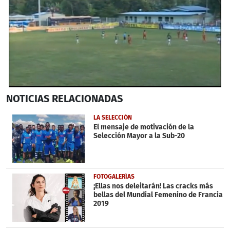
0
NOTICIAS
RELACIONADAS
seconds
of
40
LA SELECCIÓN
seconds
El mensaje de motivación de la
Selección Mayor a la Sub-20
FOTOGALERÍAS
¡Ellas nos deleitarán! Las cracks más
bellas del Mundial Femenino de Francia
2019