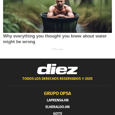
TODOS LOS DERECHOS RESERVADOS ®
2025
GRUPO OPSA
LAPRENSA.HN
ELHERALDO.HN
GOTV