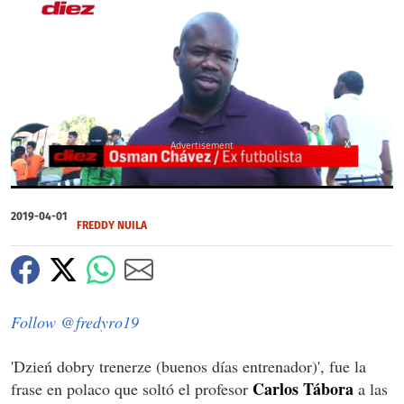
X
0
of
2019-04-01
2
FREDDY NUILA
minutes,
7
seconds
Follow @fredyro19
'Dzień dobry trenerze (buenos días entrenador)', fue la
Carlos Tábora
frase en polaco que soltó el profesor
a las