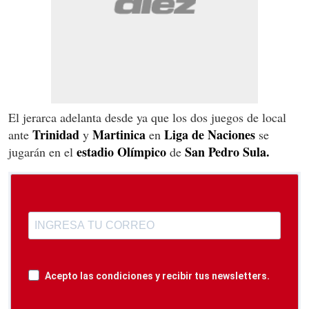
El jerarca adelanta desde ya que los dos juegos de local
Trinidad
Martinica
Liga de Naciones
ante
y
en
se
estadio Olímpico
San Pedro Sula.
jugarán en el
de
Acepto las condiciones y recibir tus newsletters.