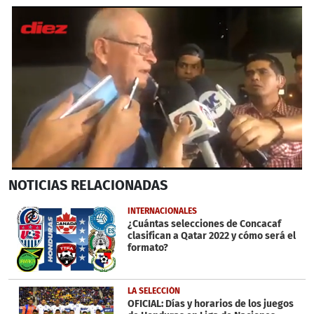
0
NOTICIAS
RELACIONADAS
seconds
of
3
INTERNACIONALES
minutes,
¿Cuántas selecciones de Concacaf
3
clasifican a Qatar 2022 y cómo será el
seconds
formato?
LA SELECCIÓN
OFICIAL: Días y horarios de los juegos