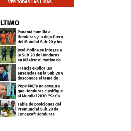
VER TODAS LAS LIGAS
ÚLTIMO
Panamá humilla a
Honduras y la deja fuera
del Mundial Sub-20 y los
Juegos Olímpicos
José Molina se integra a
la Sub-20 de Honduras
en México: el motivo de
su viaje
Francis explica las
ausencias en la Sub-20 y
desconoce el tema de
los tiktokers
Pepe Mejía no asegura
que Honduras clasifique
al Mundial 2030: "Sería
mentir"
Tabla de posiciones del
Premundial Sub-20 de
Concacaf: Honduras
necesita un milagro