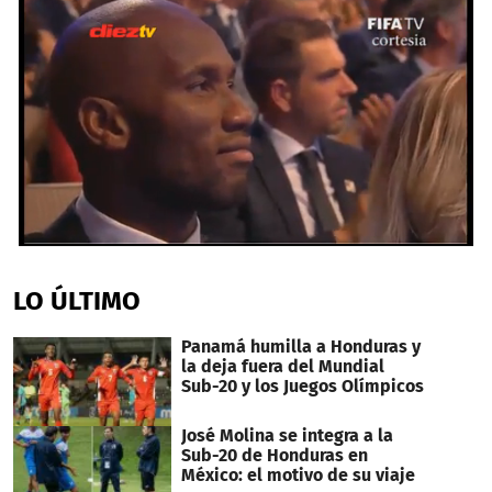
0
seconds
of
LO ÚLTIMO
1
minute,
2
Panamá humilla a Honduras y
seconds
la deja fuera del Mundial
Sub-20 y los Juegos Olímpicos
José Molina se integra a la
Sub-20 de Honduras en
México: el motivo de su viaje