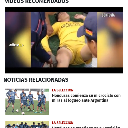
VIDEOS RECOMENDADOS
0
NOTICIAS
RELACIONADAS
seconds
of
35
LA SELECCIÓN
seconds
Honduras comienza su microciclo con
miras al fogueo ante Argentina
LA SELECCIÓN