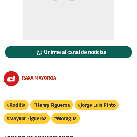
Unirme al canal de noticias
RAXA MAYORGA
Rodilla
Henry Figueroa
Jorge Luis Pinto
Maynor Figueroa
Motagua