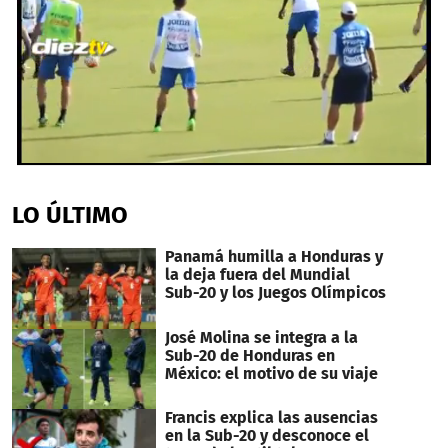
0
seconds
of
LO ÚLTIMO
1
minute,
32
Panamá humilla a Honduras y
seconds
la deja fuera del Mundial
Sub-20 y los Juegos Olímpicos
José Molina se integra a la
Sub-20 de Honduras en
México: el motivo de su viaje
Francis explica las ausencias
en la Sub-20 y desconoce el