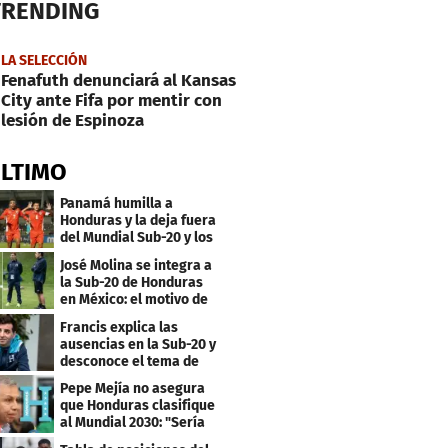
TRENDING
LA SELECCIÓN
Fenafuth denunciará al Kansas
City ante Fifa por mentir con
lesión de Espinoza
ÚLTIMO
Panamá humilla a
Honduras y la deja fuera
del Mundial Sub-20 y los
Juegos Olímpicos
José Molina se integra a
la Sub-20 de Honduras
en México: el motivo de
su viaje
Francis explica las
ausencias en la Sub-20 y
desconoce el tema de
los tiktokers
Pepe Mejía no asegura
que Honduras clasifique
al Mundial 2030: "Sería
mentir"