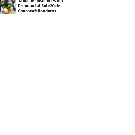
Tabla de posiciones del
Premundial Sub-20 de
Concacaf: Honduras
necesita un milagro