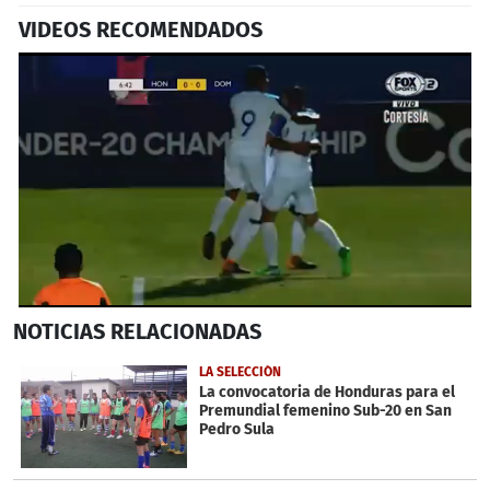
VIDEOS RECOMENDADOS
0
NOTICIAS
RELACIONADAS
seconds
of
2
LA SELECCIÓN
minutes,
La convocatoria de Honduras para el
6
Premundial femenino Sub-20 en San
seconds
Pedro Sula