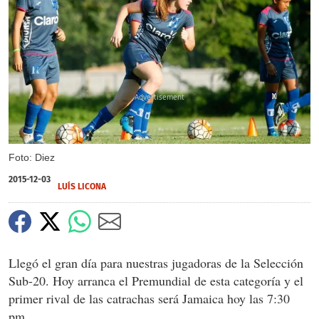
X
X
Foto: Diez
2015-12-03
LUÍS LICONA
Llegó el gran día para nuestras jugadoras de la Selección
Sub-20. Hoy arranca el Premundial de esta categoría y el
primer rival de las catrachas será Jamaica hoy las 7:30
pm.