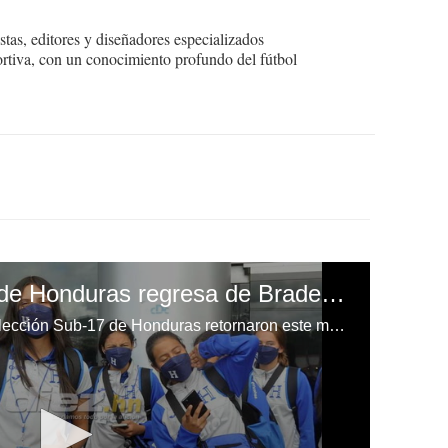
tas, editores y diseñadores especializados
ortiva, con un conocimiento profundo del fútbol
La Selección Sub-17 de Honduras regresa de Bradenton con el boleto al premundial en mano
Las chicas que conforman la Selección Sub-17 de Honduras retornaron este martes de Florida tras conquistar la clasificación al premundial de Concacaf.