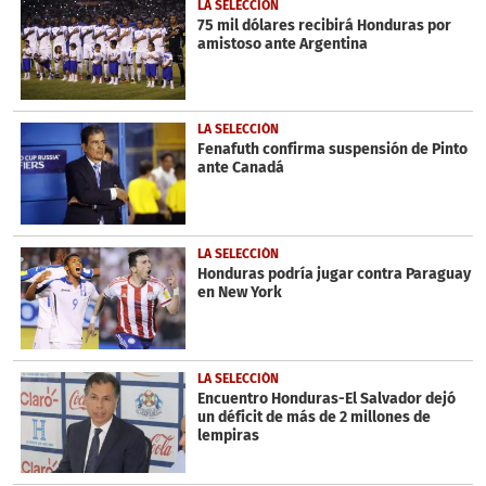
10
LA SELECCIÓN
minutes,
75 mil dólares recibirá Honduras por
47
amistoso ante Argentina
seconds
LA SELECCIÓN
Fenafuth confirma suspensión de Pinto
ante Canadá
LA SELECCIÓN
Honduras podría jugar contra Paraguay
en New York
LA SELECCIÓN
Encuentro Honduras-El Salvador dejó
un déficit de más de 2 millones de
lempiras