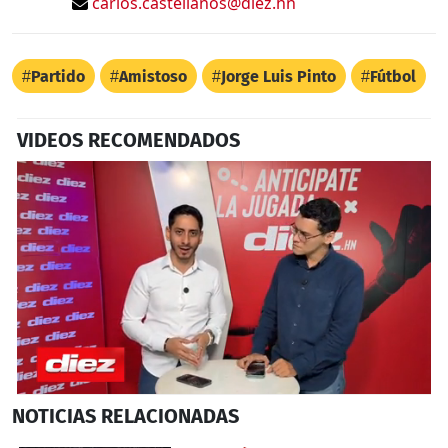
carlos.castellanos@diez.hn
Partido
Amistoso
Jorge Luis Pinto
Fútbol
VIDEOS RECOMENDADOS
0
NOTICIAS
RELACIONADAS
seconds
of