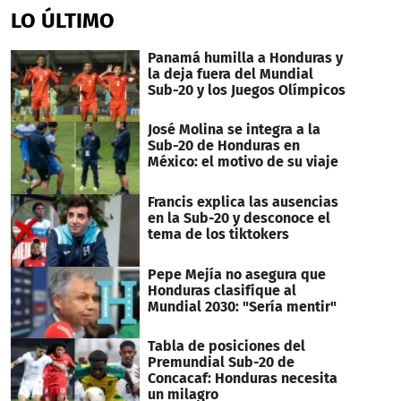
of
LO ÚLTIMO
50
seconds
Panamá humilla a Honduras y
la deja fuera del Mundial
Sub-20 y los Juegos Olímpicos
José Molina se integra a la
Sub-20 de Honduras en
México: el motivo de su viaje
Francis explica las ausencias
en la Sub-20 y desconoce el
tema de los tiktokers
Pepe Mejía no asegura que
Honduras clasifique al
Mundial 2030: "Sería mentir"
Tabla de posiciones del
Premundial Sub-20 de
Concacaf: Honduras necesita
un milagro