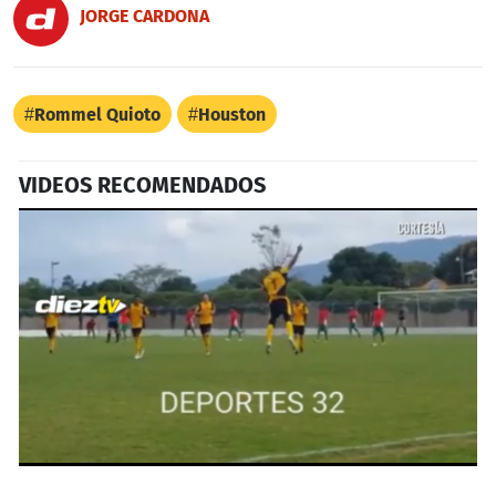
JORGE CARDONA
Rommel Quioto
Houston
VIDEOS RECOMENDADOS
0
seconds