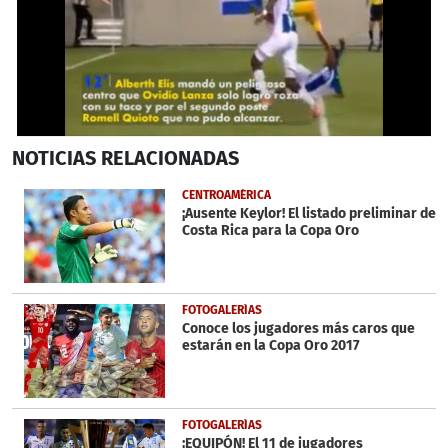
0
NOTICIAS
RELACIONADAS
seconds
of
1
CENTROAMÉRICA
minute,
¡Ausente Keylor! El listado preliminar de
24
Costa Rica para la Copa Oro
seconds
FOTOGALERÍAS
Conoce los jugadores más caros que
estarán en la Copa Oro 2017
FOTOGALERÍAS
¡EQUIPÓN! El 11 de jugadores