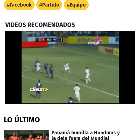
Facebook
Partido
Equipo
VIDEOS RECOMENDADOS
0
seconds
of
LO ÚLTIMO
27
seconds
Panamá humilla a Honduras y
la deja fuera del Mundial